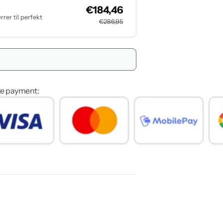
€184,46
rer til perfekt
€286,95
re payment: