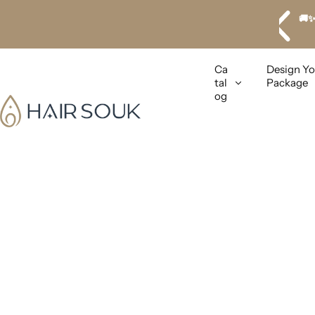
S
k
Eve
i
p
Ca
Design Yo
t
tal
Package
o
og
c
o
n
t
e
n
t