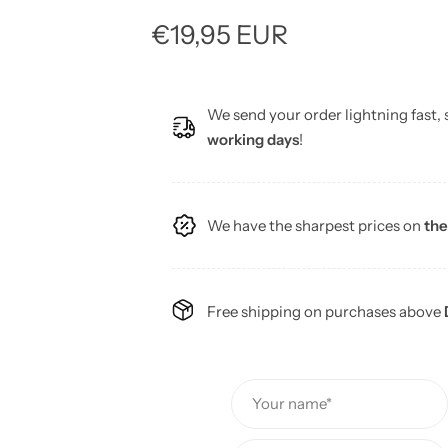
R
€19,95 EUR
e
We send your order lightning fast,
g
working days
!
u
l
We have the sharpest prices on
the
a
r
Free shipping on purchases above
p
r
Your name*
i