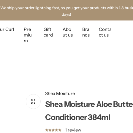
days!
rything for curls, coils & waves — all in one place ✨ Danish customer servic
ur Curl
Pre
Gift
Abo
Bra
Conta
miu
card
ut us
nds
ct us
m
Shea Moisture
Shea Moisture Aloe Butte
Conditioner 384ml
1 review