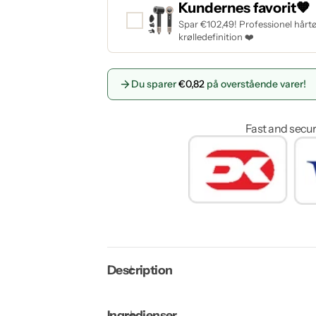
Kundernes favorit🧡
Spar €102,49! Professionel hårtør
krølledefinition ❤️
Du sparer
€0,82
på overstående varer!
Fast and secu
Description
Ingredienser