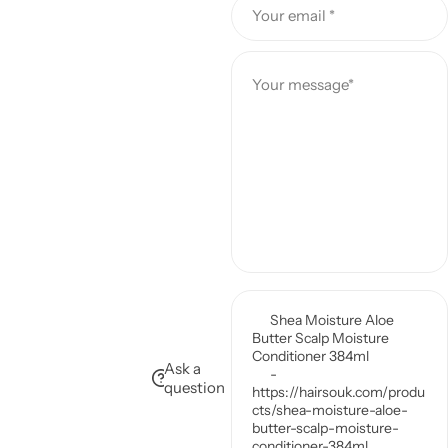
Your email *
c
e
Your message*
Ask a
question