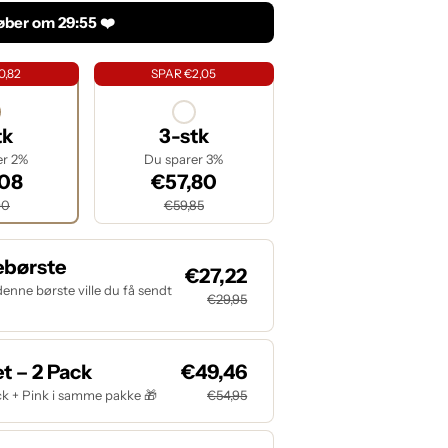
løber om
29:54
❤️
0,82
SPAR €2,05
tk
3-stk
er 2%
Du sparer 3%
,08
€57,80
90
€59,85
ebørste
€27,22
denne børste ville du få sendt
€29,95
t – 2 Pack
€49,46
lack + Pink i samme pakke 🎁
€54,95