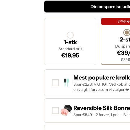
Din besparelse ud
SPAR €
2-s
1-stk
Du spar
Standard pris
€39
€19,95
€39,
Mest populære krøll
Spar €2,73! VIGTIGT: Ved køb af 
en valgfri farve som vi vælger ❤️
Reversible Silk Bonne
Spar €5,49 - 2 farver, 1 pris – B